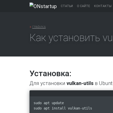
Перейти
СТАТЬИ
О САЙТЕ
КОНТАКТЫ
к
содержанию
»
ГРАФИКА
Как установить vul
Установка:
Для установки
vulkan-utils
в Ubuntu
sudo apt update
sudo apt install vulkan-utils