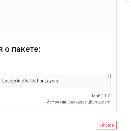
 о пакете:
n-LoaderAndValidationLayers
Май 2018
Источник:
packages.ubuntu.com
vtkdata
vtkdata