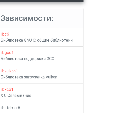
Зависимости:
libc6
Библиотека GNU C: общие библиотеки
libgcc1
Библиотека поддержки GCC
libvulkan1
Библиотека загрузчика Vulkan
libxcb1
X C Связывание
libstdc++6