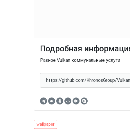
Подробная информация
Разное Vulkan коммунальные услуги
https://github.com/KhronosGroup/Vulka
Навигация
wallpaper
wallpaper