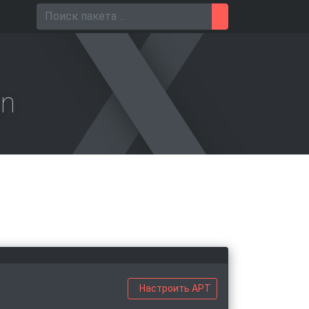
Поиск для
an
Настроить APT