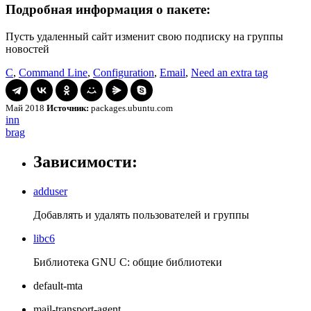
Подробная информация о пакете:
Пусть удаленный сайт изменит свою подписку на группы
новостей
C
,
Command Line
,
Configuration
,
Email
,
Need an extra tag
Май 2018
Источник:
packages.ubuntu.com
Навигация
inn
inn
brag
brag
по
записям
Зависимости:
adduser
Добавлять и удалять пользователей и группы
libc6
Библиотека GNU C: общие библиотеки
default-mta
mail-transport-agent