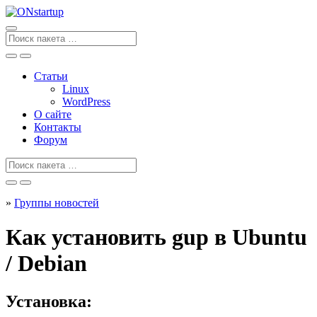
Перейти
к
содержанию
Поиск
для
Статьи
Linux
WordPress
О сайте
Контакты
Форум
Поиск
для
»
Группы новостей
Как установить gup в Ubuntu
/ Debian
Установка: