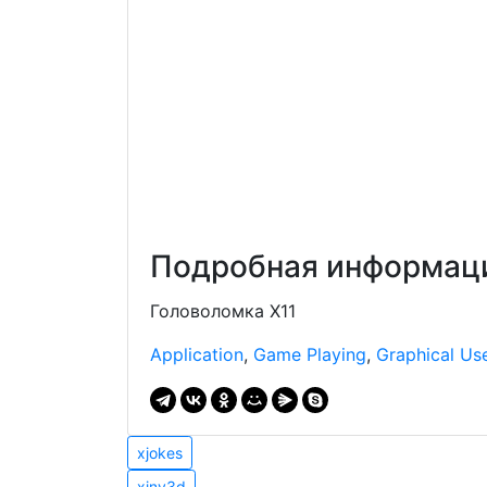
Подробная информаци
Головоломка X11
Application
,
Game Playing
,
Graphical Use
Навигация
xjokes
xjokes
xinv3d
xinv3d