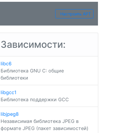
Настроить APT
Зависимости:
libc6
Библиотека GNU C: общие
библиотеки
libgcc1
Библиотека поддержки GCC
libjpeg8
Независимая библиотека JPEG в
формате JPEG (пакет зависимостей)