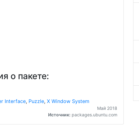
я о пакете:
r Interface
,
Puzzle
,
X Window System
Май 2018
Источник:
packages.ubuntu.com