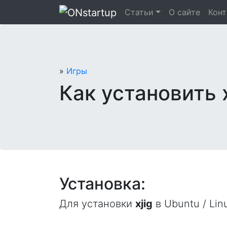
Перейти
Статьи
О сайте
Кон
к
содержанию
»
Игры
Как установить x
Установка:
Для установки
xjig
в Ubuntu / Lin