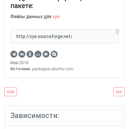
пакете:
Файлы данных для
xye
http://xye.sourceforge.net/
Май 2018
Источник:
packages.ubuntu.com
Навигация
xzip
xye
xzip
xye
по
записям
Зависимости: