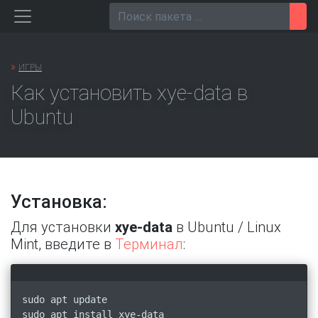
Перейти
Пои
к
содержанию
»
ИГРЫ
Как установить xye-data в
Ubuntu
Установка:
Для установки
xye-data
в Ubuntu / Linux
Mint, введите в
Терминал
:
sudo apt update
sudo apt install xye-data