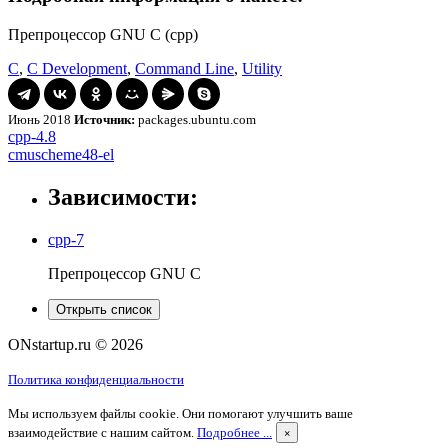
Препроцессор GNU C (cpp)
C
,
C Development
,
Command Line
,
Utility
Июнь 2018
Источник:
packages.ubuntu.com
Навигация
cpp-
cpp-4.8
4.8
cmuscheme48-
cmuscheme48-el
по
el
записям
Зависимости:
cpp-7
Препроцессор GNU C
Открыть список
ONstartup.ru © 2026
Политика конфиденциальности
Мы используем файлы cookie. Они помогают улучшить ваше
взаимодействие с нашим сайтом.
Подробнее ...
×