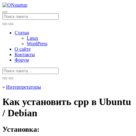
Перейти
к
содержанию
Поиск
для
Статьи
Linux
WordPress
О сайте
Контакты
Форум
Поиск
для
»
Интерпретаторы
Как установить cpp в Ubuntu
/ Debian
Установка: