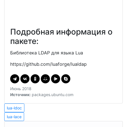
Подробная информация о
пакете:
Библиотека LDAP для языка Lua
https://github.com/luaforge/lualdap
Июнь 2018
Источник:
packages.ubuntu.com
Навигация
lua-
lua-ldoc
ldoc
lua-
по
lua-lace
lace