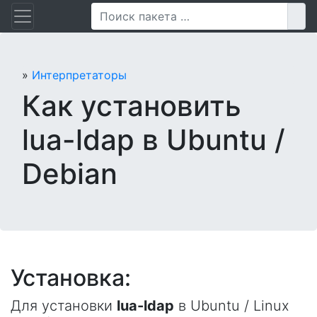
Перейти
Пои
к
содержанию
»
Интерпретаторы
Как установить
lua-ldap в Ubuntu /
Debian
Установка:
Для установки
lua-ldap
в Ubuntu / Linux