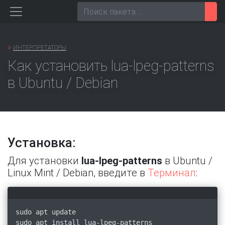
Перейти
Пои
к
содержанию
»
ИНТЕРПРЕТАТОРЫ
Как установить lua-lpeg-patterns
в Ubuntu / Debian
Установка:
Для установки
lua-lpeg-patterns
в Ubuntu /
Linux Mint / Debian, введите в
Терминал
:
sudo apt update
sudo apt install lua-lpeg-patterns