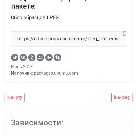
пакете:
Сбор образцов LPEG
https://github.com/daurnimator/lpeg_patterns
Июнь 2018
Источник:
packages.ubuntu.com
Навигация
lua-
lua-
lua-lpty
lua-lpeg
lpty
lpeg
по
записям
Зависимости: