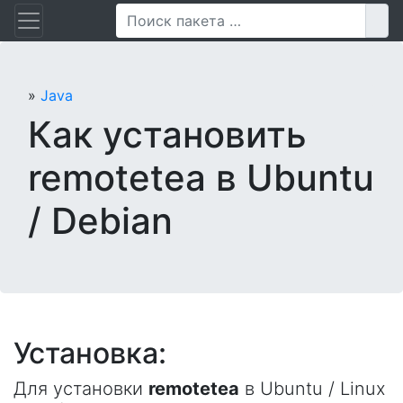
Перейти
Пои
к
содержанию
»
Java
Как установить
remotetea в Ubuntu
/ Debian
Установка:
Для установки
remotetea
в Ubuntu / Linux