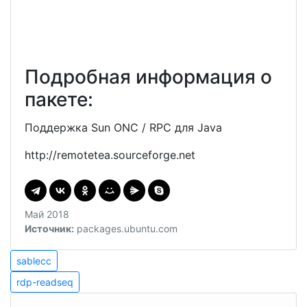
Подробная информация о
пакете:
Поддержка Sun ONC / RPC для Java
http://remotetea.sourceforge.net
Май 2018
Источник:
packages.ubuntu.com
Навигация
sablecc
sablecc
rdp-
по
rdp-readseq
readseq