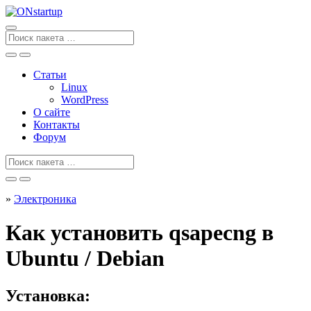
Перейти
к
содержанию
Поиск
для
Статьи
Linux
WordPress
О сайте
Контакты
Форум
Поиск
для
»
Электроника
Как установить qsapecng в
Ubuntu / Debian
Установка: