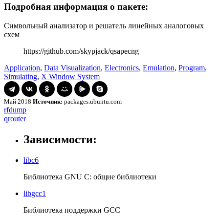
Подробная информация о пакете:
Символьный анализатор и решатель линейных аналоговых
схем
https://github.com/skypjack/qsapecng
Application
,
Data Visualization
,
Electronics
,
Emulation
,
Program
,
Simulating
,
X Window System
Май 2018
Источник:
packages.ubuntu.com
Навигация
rfdump
rfdump
qrouter
qrouter
по
записям
Зависимости:
libc6
Библиотека GNU C: общие библиотеки
libgcc1
Библиотека поддержки GCC