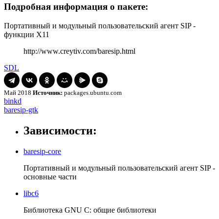
Подробная информация о пакете:
Портативный и модульный пользовательский агент SIP -
функции X11
http://www.creytiv.com/baresip.html
SDL
Май 2018
Источник:
packages.ubuntu.com
Навигация
binkd
binkd
baresip-
baresip-gtk
по
gtk
записям
Зависимости:
baresip-core
Портативный и модульный пользовательский агент SIP -
основные части
libc6
Библиотека GNU C: общие библиотеки