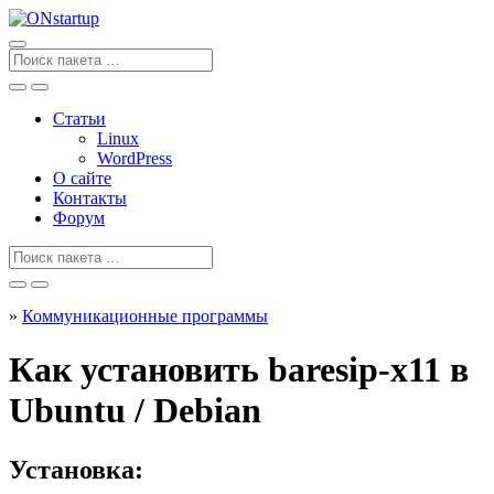
Перейти
к
содержанию
Поиск
для
Статьи
Linux
WordPress
О сайте
Контакты
Форум
Поиск
для
»
Коммуникационные программы
Как установить baresip-x11 в
Ubuntu / Debian
Установка: