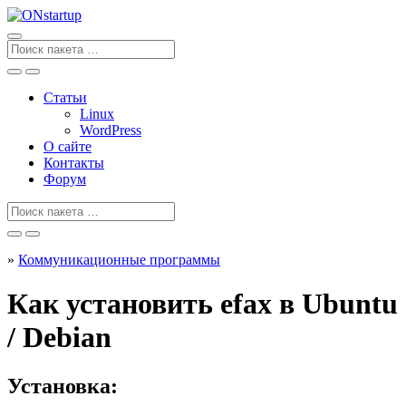
Перейти
к
содержанию
Поиск
для
Статьи
Linux
WordPress
О сайте
Контакты
Форум
Поиск
для
»
Коммуникационные программы
Как установить efax в Ubuntu
/ Debian
Установка: