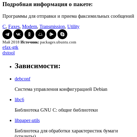
Подробная информация о пакете:
Программы для отправки и приема факсимильных сообщений
C
,
Faxes
,
Modem
,
Transmission
,
Utility
Май 2018
Источник:
packages.ubuntu.com
Навигация
efax-
efax-gtk
gtk
dxtool
dxtool
по
записям
Зависимости:
debconf
Система управления конфигурацией Debian
libc6
Библиотека GNU C: общие библиотеки
libpaper-utils
Библиотека для обработки характеристик бумаги
(утилиты)