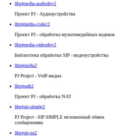
libpjmedia-audiodev2
Проект PJ - Аудиоустройства
libpjmedia-codec2
Проект PJ - обработка мультимедийных кодеков
libpjmedia-videodev2
Библиотека обработки SIP - видеоустройства
libpjmedia2
PJ Project - VoIP-медиа
libpjnath2
Проект PJ - обработка NAT
libpjsip-simple2
PJ Project - SIP SIMPLE мгновенный обмен
сообщениями
libpjsip-ua2