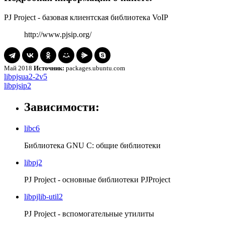
PJ Project - базовая клиентская библиотека VoIP
http://www.pjsip.org/
Май 2018
Источник:
packages.ubuntu.com
Навигация
libpjsua2-
libpjsua2-2v5
2v5
libpjsip2
libpjsip2
по
записям
Зависимости:
libc6
Библиотека GNU C: общие библиотеки
libpj2
PJ Project - основные библиотеки PJProject
libpjlib-util2
PJ Project - вспомогательные утилиты