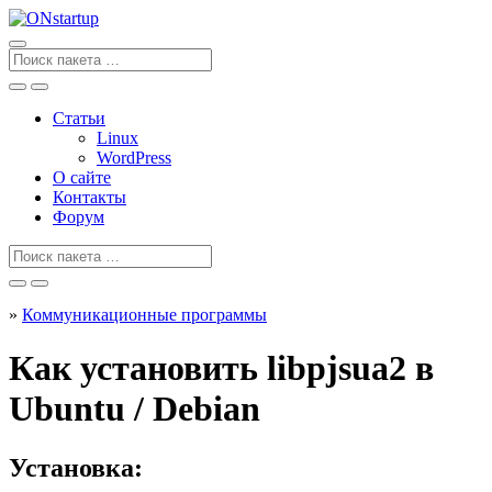
Перейти
к
содержанию
Поиск
для
Статьи
Linux
WordPress
О сайте
Контакты
Форум
Поиск
для
»
Коммуникационные программы
Как установить libpjsua2 в
Ubuntu / Debian
Установка: