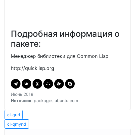
Подробная информация о
пакете:
Менеджер библиотеки для Common Lisp
http://quicklisp.org
Июнь 2018
Источник:
packages.ubuntu.com
Навигация
cl-
cl-quri
quri
cl-
по
cl-qmynd
qmynd