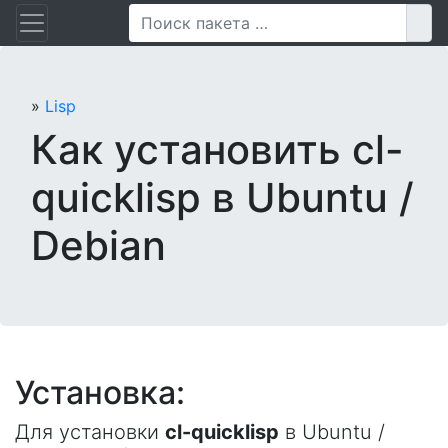
Перейти
Пои
к
содержанию
»
Lisp
Как установить cl-
quicklisp в Ubuntu /
Debian
Установка:
Для установки
cl-quicklisp
в Ubuntu /