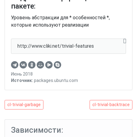
пакете:
Уровень абстракции для * особенностей *,
которые используют реализации
http://www.cliki.net/trivial-features
Июнь 2018
Источник:
packages.ubuntu.com
Навигация
cl-
cl-
cl-trivial-garbage
cl-trivial-backtrace
trivial-
trivial-
по
garbage
backtrace
записям
Зависимости: