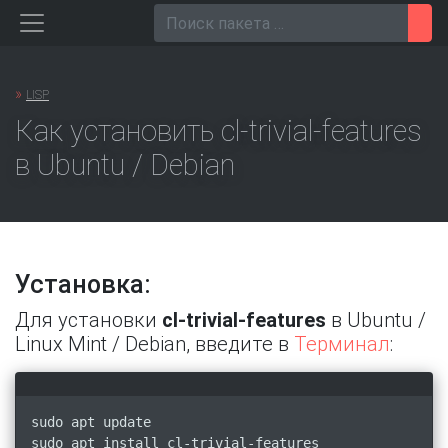
Перейти
Пои
к
содержанию
»
LISP
Как установить cl-trivial-features
в Ubuntu / Debian
Установка:
Для установки
cl-trivial-features
в Ubuntu /
Linux Mint / Debian, введите в
Терминал
:
sudo apt update
sudo apt install cl-trivial-features