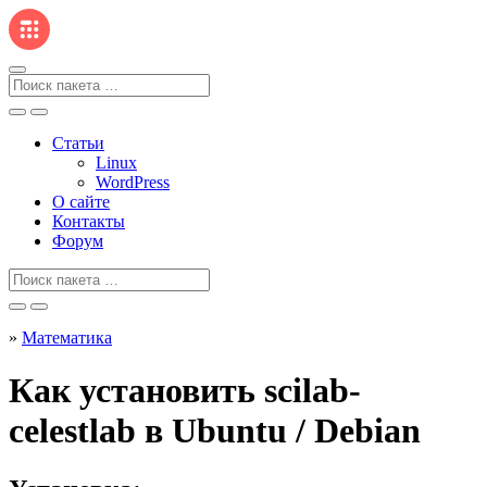
Перейти
к
содержанию
Поиск
для
Статьи
Linux
WordPress
О сайте
Контакты
Форум
Поиск
для
»
Математика
Как установить scilab-
celestlab в Ubuntu / Debian