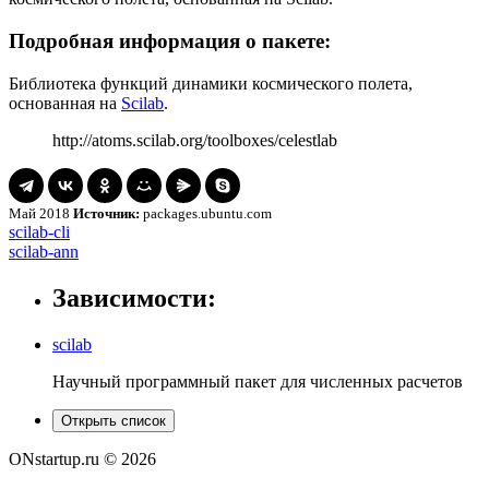
Подробная информация о пакете:
Библиотека функций динамики космического полета,
основанная на
Scilab
.
http://atoms.scilab.org/toolboxes/celestlab
Май 2018
Источник:
packages.ubuntu.com
Навигация
scilab-
scilab-cli
cli
scilab-
scilab-ann
по
ann
записям
Зависимости:
scilab
Научный программный пакет для численных расчетов
Открыть список
ONstartup.ru © 2026