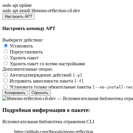
sudo apt update
sudo apt install libmono-reflection-cil-dev
Настроить APT
Настроить команду APT
Выберите действие:
Установить
Переустановить
Удалить пакет
Удалить пакет со всеми настройками
Дополнительные опции:
Автоподтверждение действий
[-y]
Исправить зависимости пакета
[-f]
Установить только обязательные пакеты
[--no-install-rec
Копировать
Сбросить
Подробная информация о пакете:
Вспомогательная библиотека отражения CLI
https://github.com/jbevain/mono.reflection