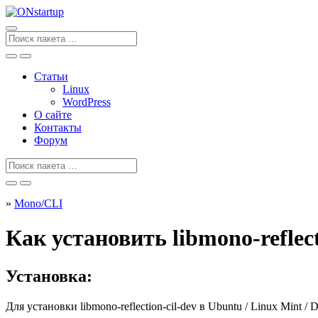
Перейти
к
содержанию
Поиск
для
Статьи
Linux
WordPress
О сайте
Контакты
Форум
Поиск
для
»
Mono/CLI
Как установить libmono-reflect
Установка:
Для установки
libmono-reflection-cil-dev
в Ubuntu / Linux Mint / 