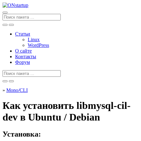
Перейти
к
содержанию
Поиск
для
Статьи
Linux
WordPress
О сайте
Контакты
Форум
Поиск
для
»
Mono/CLI
Как установить libmysql-cil-
dev в Ubuntu / Debian
Установка: