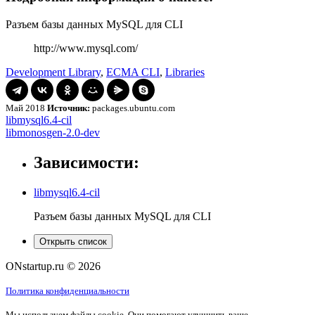
Разъем базы данных MySQL для CLI
http://www.mysql.com/
Development Library
,
ECMA CLI
,
Libraries
Май 2018
Источник:
packages.ubuntu.com
Навигация
libmysql6.4-
libmysql6.4-cil
cil
libmonosgen-
libmonosgen-2.0-dev
по
2.0-
записям
dev
Зависимости:
libmysql6.4-cil
Разъем базы данных MySQL для CLI
Открыть список
ONstartup.ru © 2026
Политика конфиденциальности
Мы используем файлы cookie. Они помогают улучшить ваше