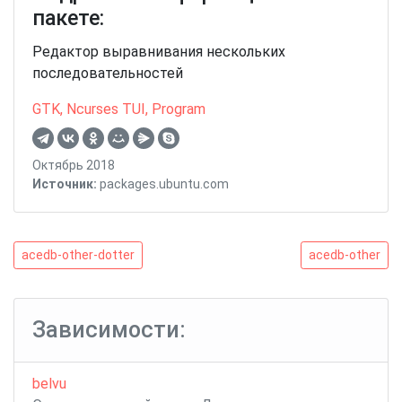
пакете:
Редактор выравнивания нескольких
последовательностей
GTK
,
Ncurses TUI
,
Program
Октябрь 2018
Источник:
packages.ubuntu.com
Навигация
acedb-
acedb-
acedb-other-dotter
acedb-other
other-
other
по
dotter
записям
Зависимости:
belvu