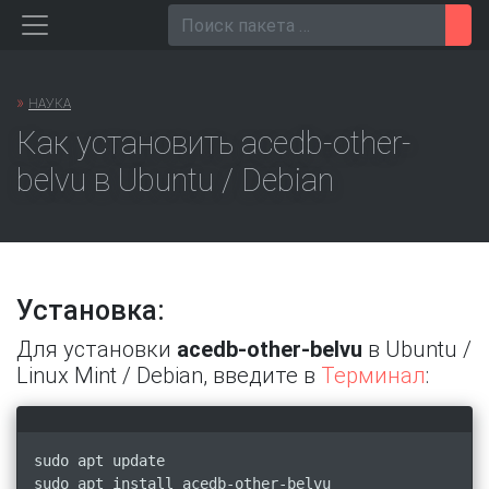
Перейти
Пои
к
содержанию
»
НАУКА
Как установить acedb-other-
belvu в Ubuntu / Debian
Установка:
Для установки
acedb-other-belvu
в Ubuntu /
Linux Mint / Debian, введите в
Терминал
:
sudo apt update
sudo apt install acedb-other-belvu