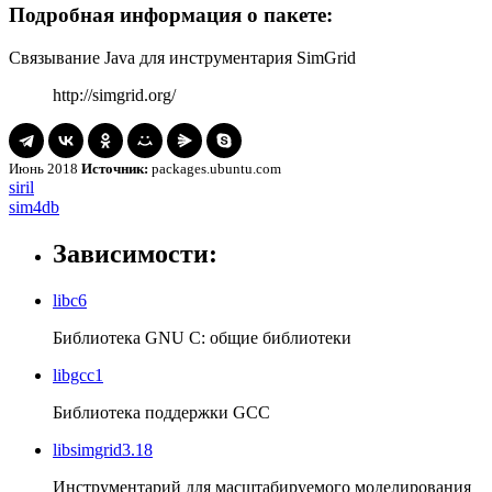
Подробная информация о пакете:
Связывание Java для инструментария SimGrid
http://simgrid.org/
Июнь 2018
Источник:
packages.ubuntu.com
Навигация
siril
siril
sim4db
sim4db
по
записям
Зависимости:
libc6
Библиотека GNU C: общие библиотеки
libgcc1
Библиотека поддержки GCC
libsimgrid3.18
Инструментарий для масштабируемого моделирования