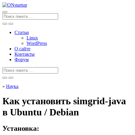
Перейти
к
содержанию
Поиск
для
Статьи
Linux
WordPress
О сайте
Контакты
Форум
Поиск
для
»
Наука
Как установить simgrid-java
в Ubuntu / Debian
Установка: