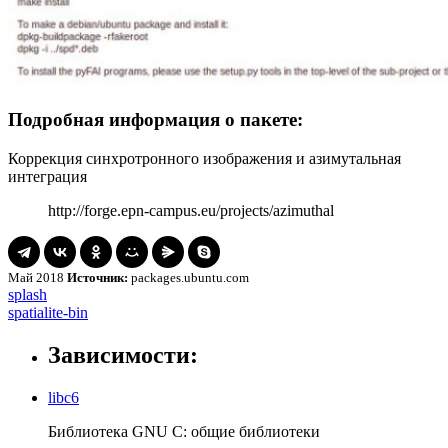
Подробная информация о пакете:
Коррекция синхротронного изображения и азимутальная
интеграция
http://forge.epn-campus.eu/projects/azimuthal
Май 2018
Источник:
packages.ubuntu.com
Навигация
splash
splash
spatialite-
spatialite-bin
по
bin
записям
Зависимости:
libc6
Библиотека GNU C: общие библиотеки