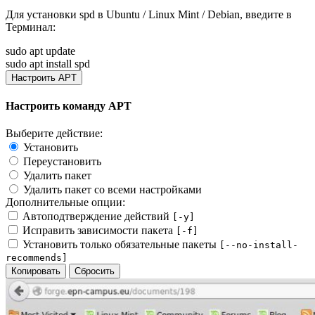
Для установки
spd
в Ubuntu / Linux Mint / Debian, введите в
Терминал
:
sudo apt update
sudo apt install spd
Настроить APT
Настроить команду APT
Выберите действие:
Установить
Переустановить
Удалить пакет
Удалить пакет со всеми настройками
Дополнительные опции:
Автоподтверждение действий
[-y]
Исправить зависимости пакета
[-f]
Установить только обязательные пакеты
[--no-install-
recommends]
Копировать
Сбросить