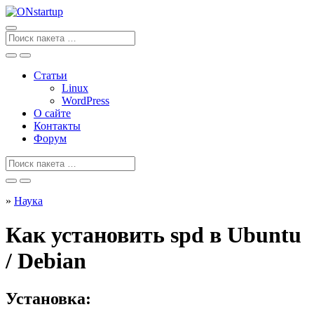
Перейти
к
содержанию
Поиск
для
Статьи
Linux
WordPress
О сайте
Контакты
Форум
Поиск
для
»
Наука
Как установить spd в Ubuntu
/ Debian
Установка: