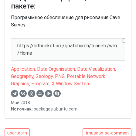
пакете:
Программное обеспечение для рисования Cave
Survey
https://bitbucket.org/goatchurch/tunnelx/wiki
/Home
Application
,
Data Organisation
,
Data Visualization
,
Geography
,
Geology
,
PNG
,
Portable Network
Graphics
,
Program
,
X Window System
Май 2018
Источник:
packages.ubuntu.com
Навигация
ubertooth
trnascan-
ubertooth
trnascan-se-common