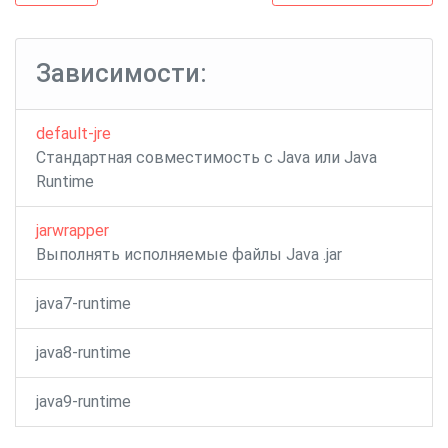
se-
по
common
записям
Зависимости:
default-jre
Стандартная совместимость с Java или Java
Runtime
jarwrapper
Выполнять исполняемые файлы Java .jar
java7-runtime
java8-runtime
java9-runtime