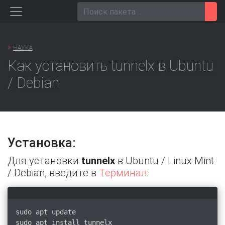
Перейти
Пои
к
содержанию
»
НАУКА
Как установить tunnelx в Ubuntu
/ Debian
Установка:
Для установки
tunnelx
в Ubuntu / Linux Mint
/ Debian, введите в
Терминал
:
sudo apt update
sudo apt install tunnelx