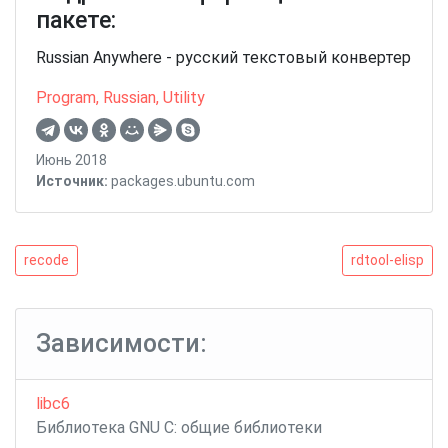
пакете:
Russian Anywhere - русский текстовый конвертер
Program
,
Russian
,
Utility
Июнь 2018
Источник:
packages.ubuntu.com
Навигация
recode
rdtool-
recode
rdtool-elisp
elisp
по
записям
Зависимости:
libc6
Библиотека GNU C: общие библиотеки