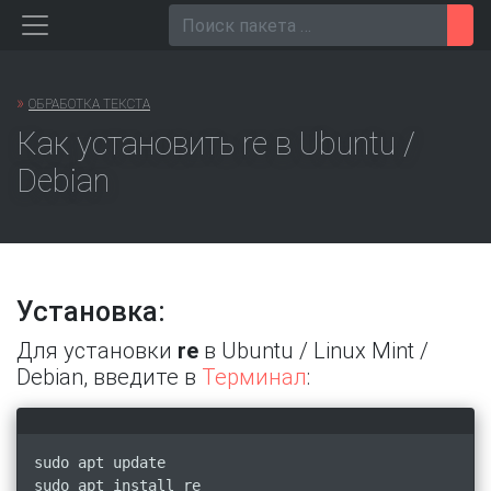
Перейти
Пои
к
содержанию
»
ОБРАБОТКА ТЕКСТА
Как установить re в Ubuntu /
Debian
Установка:
Для установки
re
в Ubuntu / Linux Mint /
Debian, введите в
Терминал
:
sudo apt update
sudo apt install re