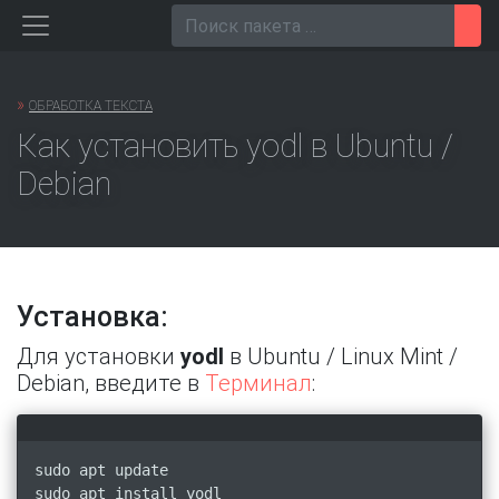
Перейти
Пои
к
содержанию
»
ОБРАБОТКА ТЕКСТА
Как установить yodl в Ubuntu /
Debian
Установка:
Для установки
yodl
в Ubuntu / Linux Mint /
Debian, введите в
Терминал
:
sudo apt update
sudo apt install yodl