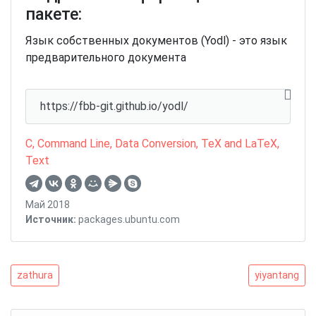
пакете:
Язык собственных документов (Yodl) - это язык
предварительного документа
https://fbb-git.github.io/yodl/
C
,
Command Line
,
Data Conversion
,
TeX and LaTeX
,
Text
Май 2018
Источник:
packages.ubuntu.com
Навигация
zathura
yiyantang
zathura
yiyantang
по