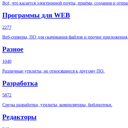
Всё, что касается электронной почты, приёма, создания и отпр
Программы для WEB
2277
Веб-серверы, ПО для скачивания файлов и прочие приложения
Разное
1040
Различные утилиты, не относящиеся к другому ПО.
Разработка
5872
Среды разработки, утилиты, компиляторы, библиотеки.
Редакторы