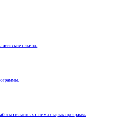
лиентские пакеты.
рограммы.
работы связанных с ними старых программ.