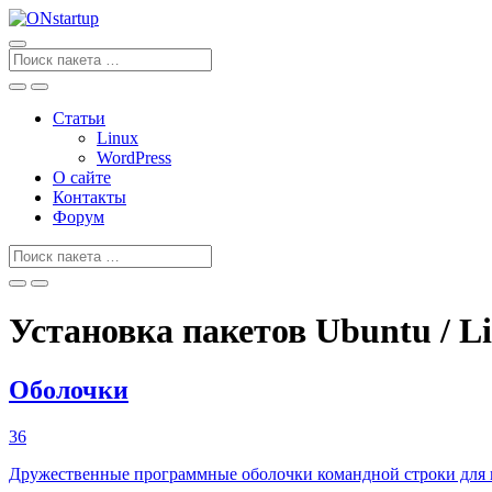
Перейти
к
содержанию
Поиск
для
Статьи
Linux
WordPress
О сайте
Контакты
Форум
Поиск
для
Установка пакетов Ubuntu / Li
Оболочки
36
Дружественные программные оболочки командной строки для 