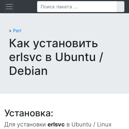
Перейти
Пои
к
содержанию
»
Perl
Как установить
erlsvc в Ubuntu /
Debian
Установка:
Для установки
erlsvc
в Ubuntu / Linux