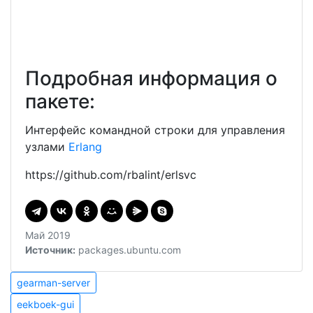
Подробная информация о
пакете:
Интерфейс командной строки для управления
узлами
Erlang
https://github.com/rbalint/erlsvc
Май 2019
Источник:
packages.ubuntu.com
Навигация
gearman-
gearman-server
server
eekboek-
по
eekboek-gui