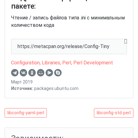
пакете:
Чтение / запись файлов типа .ini с минимальным
количеством кода
https://metacpan.org/release/Config-Tiny
Configuration
,
Libraries
,
Perl
,
Perl Development
Март 2019
Источник:
packages.ubuntu.com
Навигация
libconfig-
libconfig-
libconfig-yaml-perl
libconfig-std-perl
yaml-
std-
по
perl
perl
записям