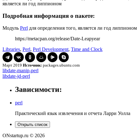
Подробная информация о пакете:
Модуль
Perl
для определения того, является ли год липпионом
https://metacpan.org/release/Date-Leapyear
Libraries
,
Perl
,
Perl Development
,
Time and Clock
Март 2019
Источник:
packages.ubuntu.com
Навигация
libdate-
libdate-manip-perl
manip-
libdate-
libdate-jd-perl
по
perl
jd-
записям
perl
Зависимости:
perl
Практический язык извлечения и отчета Ларри Уолла
Открыть список
ONstartup.ru © 2026