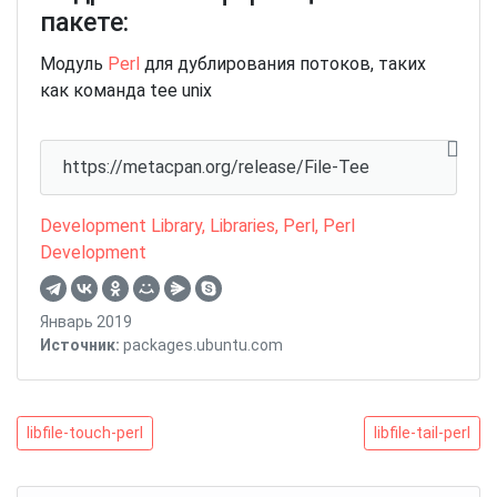
пакете:
Модуль
Perl
для дублирования потоков, таких
как команда tee unix
https://metacpan.org/release/File-Tee
Development Library
,
Libraries
,
Perl
,
Perl
Development
Январь 2019
Источник:
packages.ubuntu.com
Навигация
libfile-
libfile-
libfile-touch-perl
libfile-tail-perl
touch-
tail-
по
perl
perl