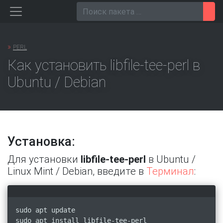
Перейти
Пои
к
содержанию
»
PERL
Как установить libfile-tee-perl в
Ubuntu / Debian
Установка:
Для установки
libfile-tee-perl
в Ubuntu /
Linux Mint / Debian, введите в
Терминал
:
sudo apt update
sudo apt install libfile-tee-perl