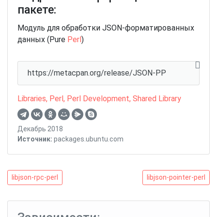
пакете:
Модуль для обработки JSON-форматированных
данных (Pure
Perl
)
https://metacpan.org/release/JSON-PP
Libraries
,
Perl
,
Perl Development
,
Shared Library
Декабрь 2018
Источник:
packages.ubuntu.com
Навигация
libjson-
libjson-
libjson-rpc-perl
libjson-pointer-perl
rpc-
pointer-
по
perl
perl
записям