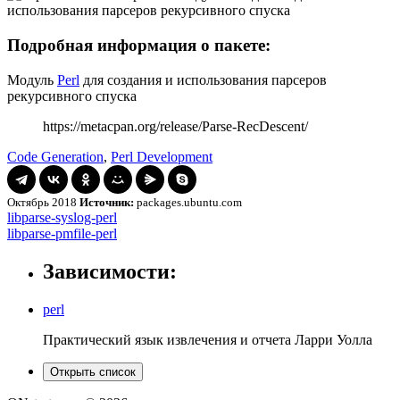
Подробная информация о пакете:
Модуль
Perl
для создания и использования парсеров
рекурсивного спуска
https://metacpan.org/release/Parse-RecDescent/
Code Generation
,
Perl Development
Октябрь 2018
Источник:
packages.ubuntu.com
Навигация
libparse-
libparse-syslog-perl
syslog-
libparse-
libparse-pmfile-perl
по
perl
pmfile-
записям
perl
Зависимости:
perl
Практический язык извлечения и отчета Ларри Уолла
Открыть список