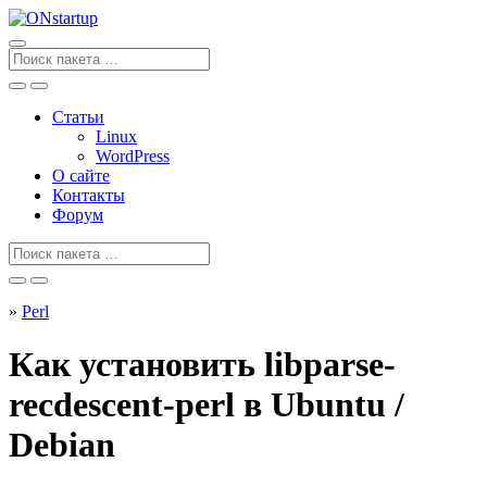
Перейти
к
содержанию
Поиск
для
Статьи
Linux
WordPress
О сайте
Контакты
Форум
Поиск
для
»
Perl
Как установить libparse-
recdescent-perl в Ubuntu /
Debian