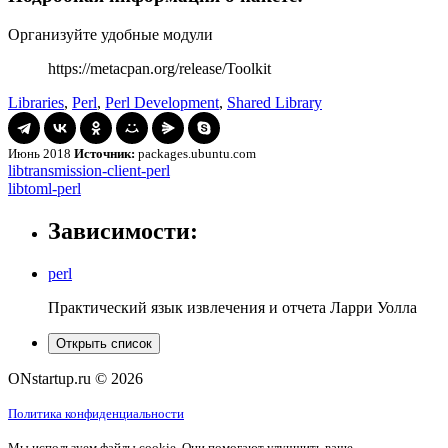
Организуйте удобные модули
https://metacpan.org/release/Toolkit
Libraries
,
Perl
,
Perl Development
,
Shared Library
Июнь 2018
Источник:
packages.ubuntu.com
Навигация
libtransmission-
libtransmission-client-perl
client-
libtoml-
libtoml-perl
по
perl
perl
записям
Зависимости:
perl
Практический язык извлечения и отчета Ларри Уолла
Открыть список
ONstartup.ru © 2026
Политика конфиденциальности
Мы используем файлы cookie. Они помогают улучшить ваше