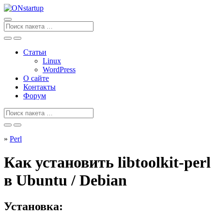
Перейти
к
содержанию
Поиск
для
Статьи
Linux
WordPress
О сайте
Контакты
Форум
Поиск
для
»
Perl
Как установить libtoolkit-perl
в Ubuntu / Debian
Установка: