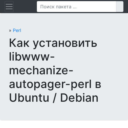
Перейти
Пои
к
содержанию
»
Perl
Как установить
libwww-
mechanize-
autopager-perl в
Ubuntu / Debian