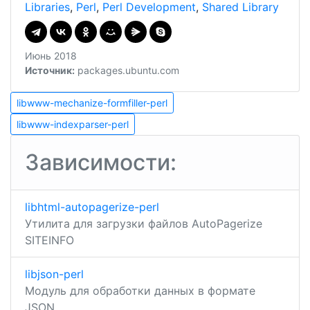
Libraries
,
Perl
,
Perl Development
,
Shared Library
Июнь 2018
Источник:
packages.ubuntu.com
Навигация
libwww-
libwww-mechanize-formfiller-perl
mechanize-
libwww-
по
libwww-indexparser-perl
formfiller-
indexparser-
perl
записям
perl
Зависимости:
libhtml-autopagerize-perl
Утилита для загрузки файлов AutoPagerize
SITEINFO
libjson-perl
Модуль для обработки данных в формате
JSON