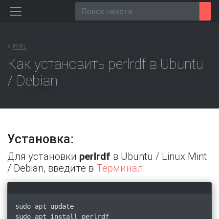
Перейти
Пои
к
содержанию
»
PERL
Как установить perlrdf в Ubuntu
/ Debian
Установка:
Для установки
perlrdf
в Ubuntu / Linux Mint
/ Debian, введите в
Терминал
:
sudo apt update
sudo apt install perlrdf