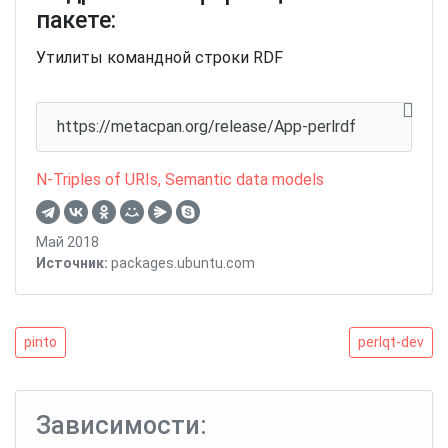
пакете:
Утилиты командной строки RDF
https://metacpan.org/release/App-perlrdf
N-Triples of URIs
,
Semantic data models
Май 2018
Источник:
packages.ubuntu.com
Навигация
pinto
perlqt-
pinto
perlqt-dev
dev
по
записям
Зависимости: