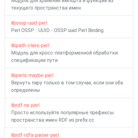
Модуль для хранения импорта и функций из
текущего пространства имен
libossp-uuid-perl
Perl OSSP :: UUID - OSSP uuid Perl Binding
libpath-class-perl
Модуль для кросс-платформенной обработки
спецификации пути
libperlx-maybe-perl
Вернуть пару только в том случае, если они оба
определены
librdf-ns-perl
Просто используйте популярные префиксы
пространства имен RDF из prefix.cc
librdf-rdfa-parser-perl