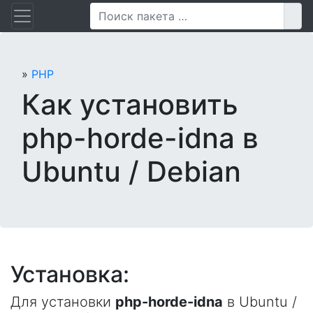
Перейти
Пои
к
содержанию
»
PHP
Как установить
php-horde-idna в
Ubuntu / Debian
Установка:
Для установки
php-horde-idna
в Ubuntu /