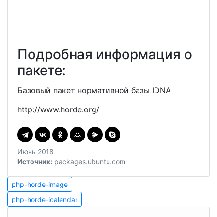
Подробная информация о
пакете:
Базовый пакет нормативной базы IDNA
http://www.horde.org/
Июнь 2018
Источник:
packages.ubuntu.com
Навигация
php-
php-horde-image
horde-
php-
по
php-horde-icalendar
image
horde-