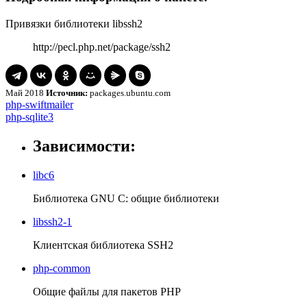
Привязки библиотеки libssh2
http://pecl.php.net/package/ssh2
Май 2018
Источник:
packages.ubuntu.com
Навигация
php-
php-swiftmailer
swiftmailer
php-
php-sqlite3
по
sqlite3
записям
Зависимости:
libc6
Библиотека GNU C: общие библиотеки
libssh2-1
Клиентская библиотека SSH2
php-common
Общие файлы для пакетов PHP