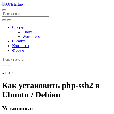
Перейти
к
содержанию
Поиск
для
Статьи
Linux
WordPress
О сайте
Контакты
Форум
Поиск
для
»
PHP
Как установить php-ssh2 в
Ubuntu / Debian
Установка: