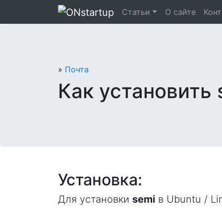
Перейти
Статьи
О сайте
Кон
к
содержанию
»
Почта
Как установить 
Установка:
Для установки
semi
в Ubuntu / Li