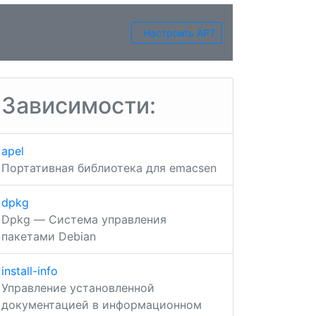
Настроить APT
Зависимости:
apel
Портативная библиотека для emacsen
dpkg
Dpkg — Система управления
пакетами Debian
install-info
Управление установленной
документацией в информационном