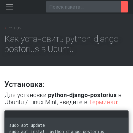
Перейти
Пои
к
содержанию
»
PYTHON
Как установить python-django-
postorius в Ubuntu
Установка:
Для установки
python-django-postorius
в
Ubuntu / Linux Mint, введите в
Терминал
:
sudo apt update
sudo apt install python-django-postorius