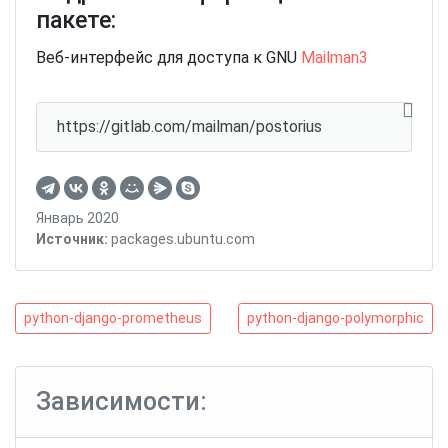
пакете:
Веб-интерфейс для доступа к GNU
Mailman3
https://gitlab.com/mailman/postorius
Январь 2020
Источник:
packages.ubuntu.com
Навигация
python-
python-
python-django-prometheus
python-django-polymorphic
django-
django-
по
prometheus
polymorphic
записям
Зависимости: