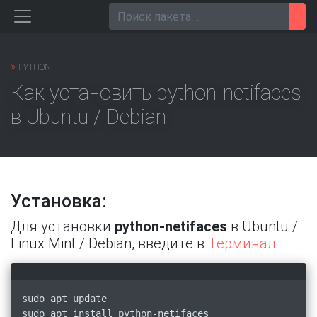
Перейти
Пои
к
содержанию
»
PYTHON
Как установить python-netifaces
в Ubuntu / Debian
Установка:
Для установки
python-netifaces
в Ubuntu /
Linux Mint / Debian, введите в
Терминал
:
sudo apt update
sudo apt install python-netifaces