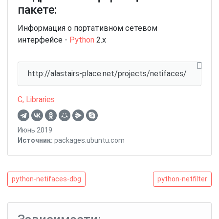
пакете:
Информация о портативном сетевом
интерфейсе -
Python
2.x
http://alastairs-place.net/projects/netifaces/
C
,
Libraries
Июнь 2019
Источник:
packages.ubuntu.com
Навигация
python-
python-
python-netifaces-dbg
python-netfilter
netifaces-
netfilter
по
dbg
записям