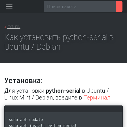
Перейти
Пои
к
содержанию
»
PYTHON
Как установить python-serial в
Ubuntu / Debian
Установка:
Для установки
python-serial
в Ubuntu /
Linux Mint / Debian, введите в
Терминал
:
sudo apt update
sudo apt install python-serial