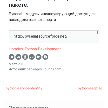
пакете:
Pyserial - модуль, инкапсулирующий доступ для
последовательного порта
http://pyserial.sourceforge.net/
Libraries
,
Python Development
Март 2019
Источник:
packages.ubuntu.com
Навигация
python-
python-
python-service-identity
python-seqdiag
service-
seqdiag
по
identity
записям