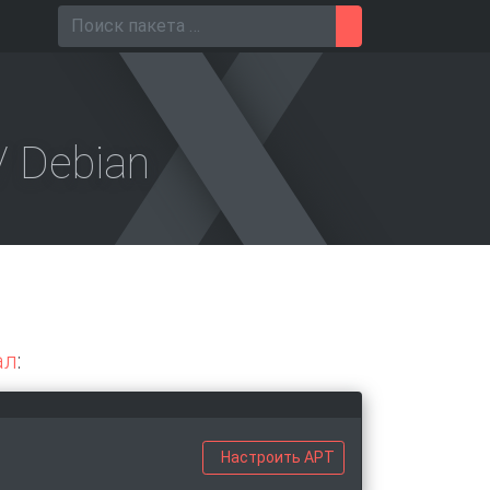
Поиск для
/ Debian
ал
:
Настроить APT