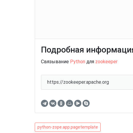
Подробная информация
Связывание
Python
для
zookeeper
https://zookeeper.apache.org
Навигация
python-
python-zope.app.pagetemplate
zope.app.pagetemplate