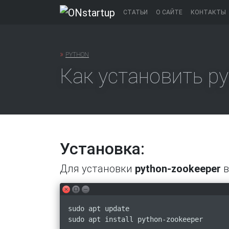
Перейти
СТАТЬИ
О САЙТЕ
КОНТАКТЫ
к
содержанию
»
PYTHON
Как установить py
Установка:
Для установки
python-zookeeper
в
sudo apt update
sudo apt install python-zookeeper