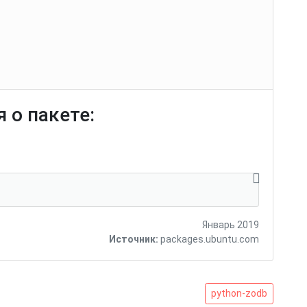
 о пакете:
Январь 2019
Источник:
packages.ubuntu.com
python-
python-zodb
zodb