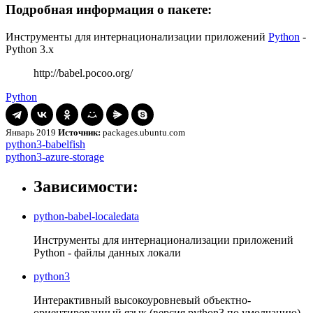
Подробная информация о пакете:
Инструменты для интернационализации приложений
Python
-
Python 3.x
http://babel.pocoo.org/
Python
Январь 2019
Источник:
packages.ubuntu.com
Навигация
python3-
python3-babelfish
babelfish
python3-
python3-azure-storage
по
azure-
записям
storage
Зависимости:
python-babel-localedata
Инструменты для интернационализации приложений
Python - файлы данных локали
python3
Интерактивный высокоуровневый объектно-
ориентированный язык (версия python3 по умолчанию)