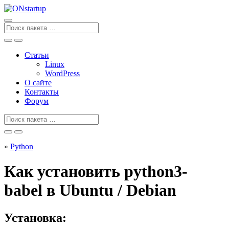
Перейти
к
содержанию
Поиск
для
Статьи
Linux
WordPress
О сайте
Контакты
Форум
Поиск
для
»
Python
Как установить python3-
babel в Ubuntu / Debian
Установка: