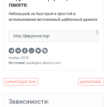
пакете:
Небольшой, но быстрый и простой в
использовании автономный шаблонный движок
http://jinja.pocoo.org/
Ноябрь 2018
Источник:
packages.ubuntu.com
Навигация
python3-
python3-
python3-jinja2-time
python3-jieba
jinja2-
jieba
по
time
записям
Зависимости: