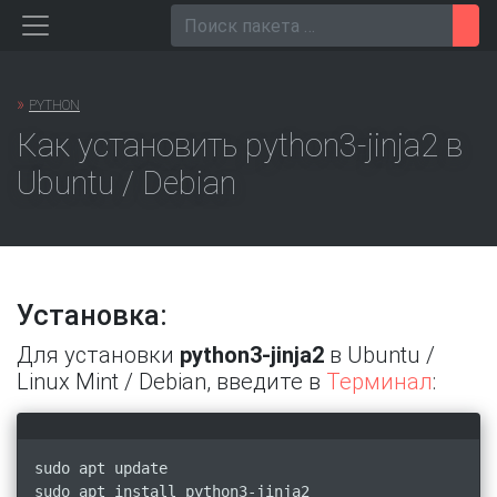
Перейти
Пои
к
содержанию
»
PYTHON
Как установить python3-jinja2 в
Ubuntu / Debian
Установка:
Для установки
python3-jinja2
в Ubuntu /
Linux Mint / Debian, введите в
Терминал
:
sudo apt update
sudo apt install python3-jinja2