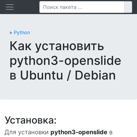
Перейти
Пои
к
содержанию
»
Python
Как установить
python3-openslide
в Ubuntu / Debian
Установка:
Для установки
python3-openslide
в