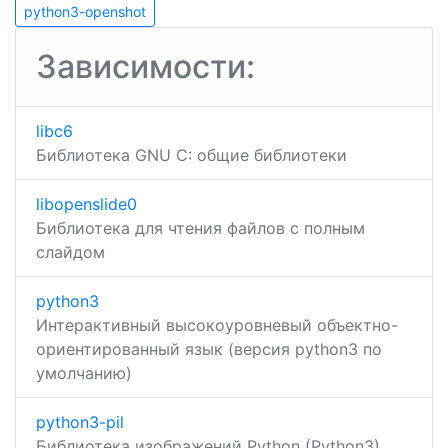
openssl
python3-
по
python3-openshot
openshot
записям
Зависимости:
libc6
Библиотека GNU C: общие библиотеки
libopenslide0
Библиотека для чтения файлов с полным
слайдом
python3
Интерактивный высокоуровневый объектно-
ориентированный язык (версия python3 по
умолчанию)
python3-pil
Библиотека изображений Python (Python3)