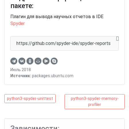
пакете:
Плагин для вывода научных отчетов в IDE
Spyder
https://github.com/spyder-ide/spyder-reports
Июль 2018
Источник:
packages.ubuntu.com
Навигация
python3-
python3-
python3-spyder-unittest
python3-spyder-memory-
spyder-
spyder-
profiler
по
unittest
memory-
записям
profiler
Зависимости: