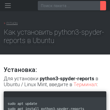
Перейти
Пои
к
содержанию
»
PYTHON
Как установить python3-spyder-
reports в Ubuntu
Установка:
Для установки
python3-spyder-reports
в
Ubuntu / Linux Mint, введите в
Терминал
:
sudo apt update
sudo apt install python3-spyder-reports