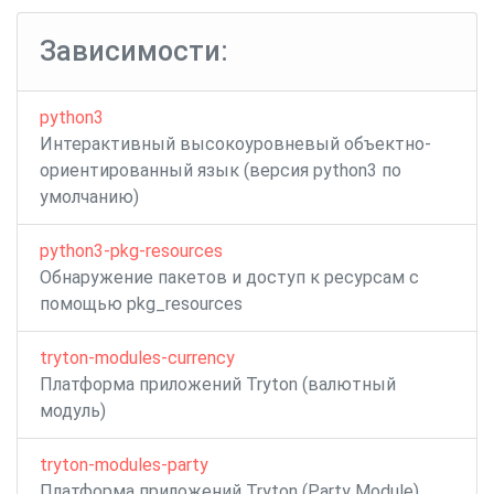
записям
work-
waiting
time
Зависимости:
python3
Интерактивный высокоуровневый объектно-
ориентированный язык (версия python3 по
умолчанию)
python3-pkg-resources
Обнаружение пакетов и доступ к ресурсам с
помощью pkg_resources
tryton-modules-currency
Платформа приложений Tryton (валютный
модуль)
tryton-modules-party
Платформа приложений Tryton (Party Module)