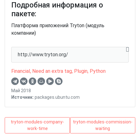
Подробная информация о
пакете:
Платформа приложений Tryton (модуль
компании)
http://www.tryton.org/
Financial
,
Need an extra tag
,
Plugin
,
Python
Май 2018
Источник:
packages.ubuntu.com
Навигация
tryton-
tryton-
tryton-modules-company-
tryton-modules-commission-
modules-
modules-
work-time
waiting
по
company-
commission-