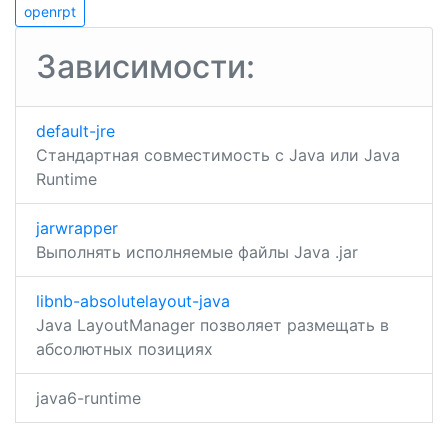
openrpt
по
openrpt
записям
Зависимости:
default-jre
Стандартная совместимость с Java или Java
Runtime
jarwrapper
Выполнять исполняемые файлы Java .jar
libnb-absolutelayout-java
Java LayoutManager позволяет размещать в
абсолютных позициях
java6-runtime