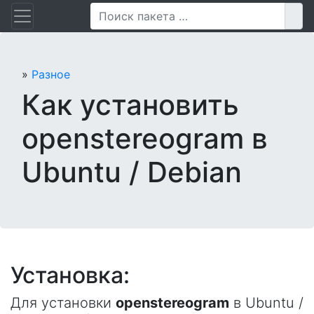
Перейти
Пои
к
содержанию
»
Разное
Как установить
openstereogram в
Ubuntu / Debian
Установка:
Для установки
openstereogram
в Ubuntu /