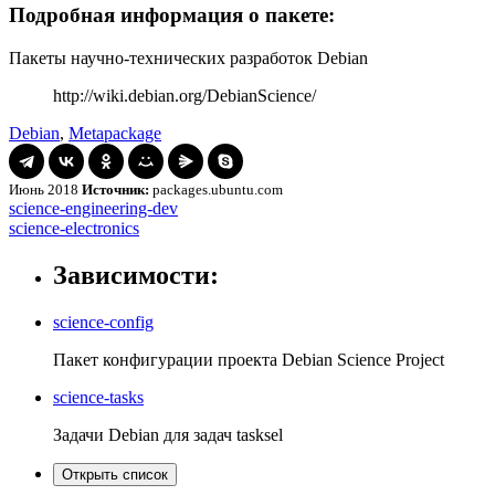
Подробная информация о пакете:
Пакеты научно-технических разработок Debian
http://wiki.debian.org/DebianScience/
Debian
,
Metapackage
Июнь 2018
Источник:
packages.ubuntu.com
Навигация
science-
science-engineering-dev
engineering-
science-
science-electronics
по
dev
electronics
записям
Зависимости:
science-config
Пакет конфигурации проекта Debian Science Project
science-tasks
Задачи Debian для задач tasksel
Открыть список