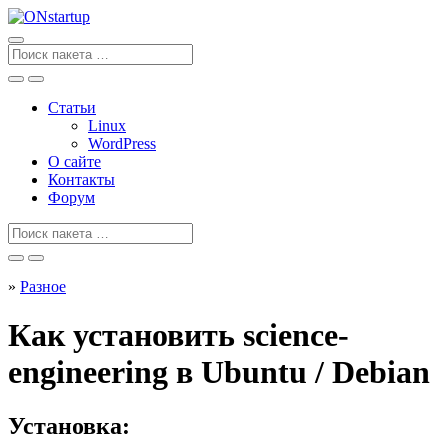
Перейти
к
содержанию
Поиск
для
Статьи
Linux
WordPress
О сайте
Контакты
Форум
Поиск
для
»
Разное
Как установить science-
engineering в Ubuntu / Debian
Установка: