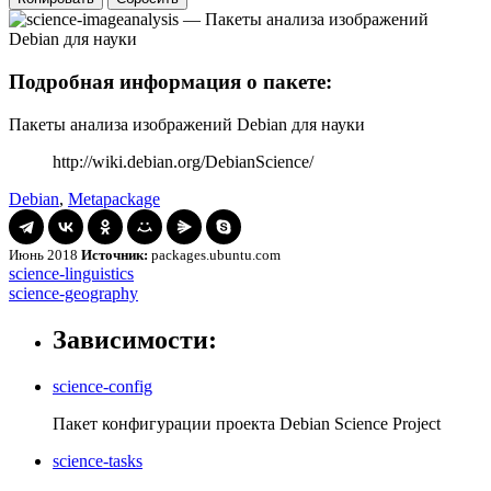
Подробная информация о пакете:
Пакеты анализа изображений Debian для науки
http://wiki.debian.org/DebianScience/
Debian
,
Metapackage
Июнь 2018
Источник:
packages.ubuntu.com
Навигация
science-
science-linguistics
linguistics
science-
science-geography
по
geography
записям
Зависимости:
science-config
Пакет конфигурации проекта Debian Science Project
science-tasks