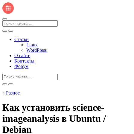
Перейти
к
содержанию
Поиск
для
Статьи
Linux
WordPress
О сайте
Контакты
Форум
Поиск
для
»
Разное
Как установить science-
imageanalysis в Ubuntu /
Debian