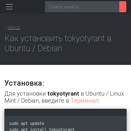
Перейти
Пои
к
содержанию
»
РАЗНОЕ
Как установить tokyotyrant в
Ubuntu / Debian
Установка:
Для установки
tokyotyrant
в Ubuntu / Linux
Mint / Debian, введите в
Терминал
:
sudo apt update
sudo apt install tokyotyrant