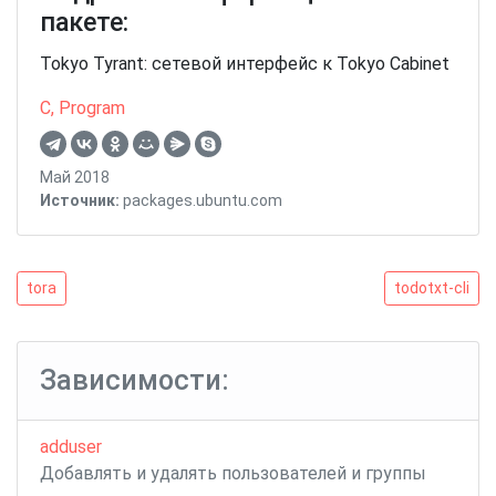
пакете:
Tokyo Tyrant: сетевой интерфейс к Tokyo Cabinet
C
,
Program
Май 2018
Источник:
packages.ubuntu.com
Навигация
tora
todotxt-
tora
todotxt-cli
cli
по
записям
Зависимости:
adduser
Добавлять и удалять пользователей и группы