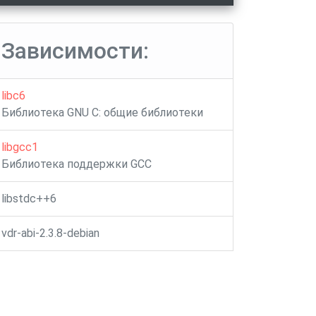
Зависимости:
libc6
Библиотека GNU C: общие библиотеки
libgcc1
Библиотека поддержки GCC
libstdc++6
vdr-abi-2.3.8-debian