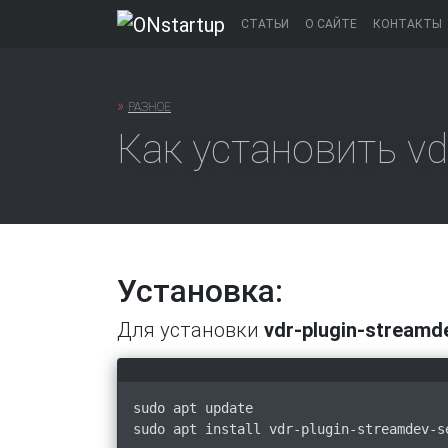
Перейти
СТАТЬИ
О САЙТЕ
КОНТАКТЫ
к
содержанию
»
РАЗНОЕ
Как установить vdr
Установка:
Для установки
vdr-plugin-streamd
sudo apt update
sudo apt install vdr-plugin-streamdev-s