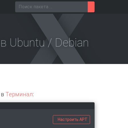
Поиск для
 в Ubuntu / Debian
е в
Терминал
:
Настроить APT