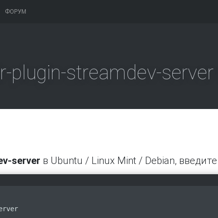
ФОРУМ
-plugin-streamdev-server
ev-server
в Ubuntu / Linux Mint / Debian, введит
erver